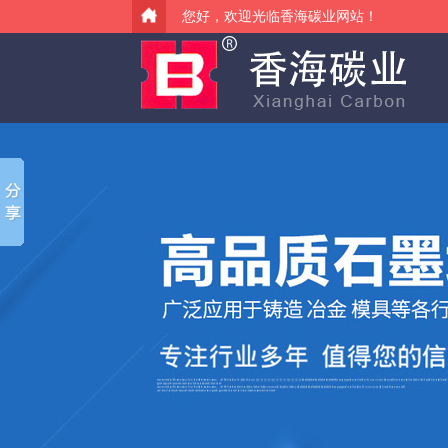
您好，欢迎光临香海碳业网站！