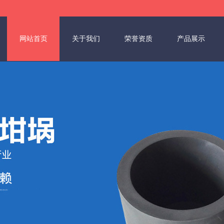
网站首页
关于我们
荣誉资质
产品展示