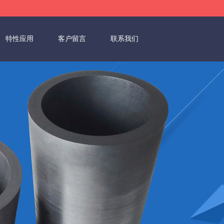
特性应用
客户留言
联系我们